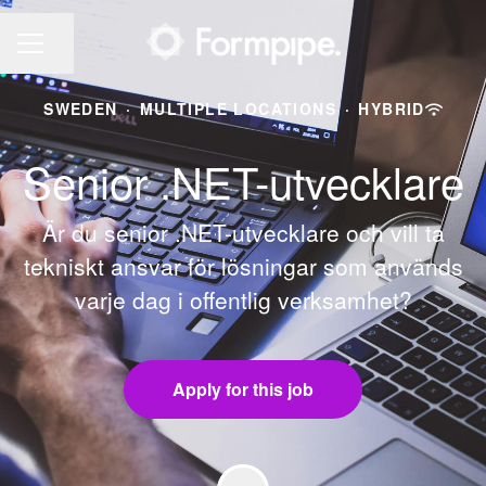
Share page
CAREER MENU
SWEDEN
·
MULTIPLE LOCATIONS
·
HYBRID
Senior .NET-utvecklare
Är du senior .NET-utvecklare och vill ta
tekniskt ansvar för lösningar som används
varje dag i offentlig verksamhet?
Apply for this job