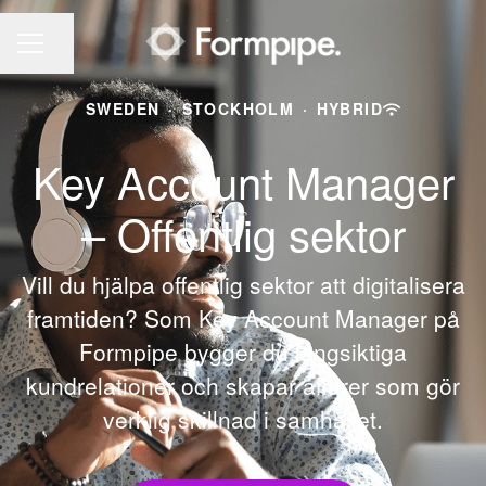
Share page
CAREER MENU
SWEDEN
·
STOCKHOLM
·
HYBRID
Key Account Manager
– Offentlig sektor
Vill du hjälpa offentlig sektor att digitalisera
framtiden? Som Key Account Manager på
Formpipe bygger du långsiktiga
kundrelationer och skapar affärer som gör
verklig skillnad i samhället.